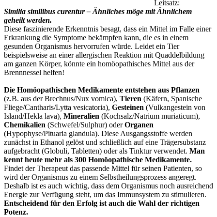
Leitsatz:
Similia similibus curentur – Ähnliches möge mit Ähnlichem
geheilt werden.
Diese faszinierende Erkenntnis besagt, dass ein Mittel im Falle einer
Erkrankung die Symptome bekämpfen kann, die es in einem
gesunden Organismus hervorrufen würde. Leidet ein Tier
beispielsweise an einer allergischen Reaktion mit Quaddelbildung
am ganzen Körper, könnte ein homöopathisches Mittel aus der
Brennnessel helfen!
Die Homöopathischen Medikamente entstehen aus Pflanzen
(z.B. aus der Brechnus/Nux vomica),
Tieren
(Käfern, Spanische
Fliege/Cantharis/Lytta vesicatoria),
Gesteinen
(Vulkangestein von
Island/Hekla lava),
Mineralien
(Kochsalz/Natrium muriaticum),
Chemikalien
(Schwefel/Sulphur) oder
Organen
(Hypophyse/Pituaria glandula). Diese Ausgangsstoffe werden
zunächst in Ethanol gelöst und schließlich auf eine Trägersubstanz
aufgebracht (Globuli, Tabletten) oder als Tinktur verwendet.
Man
kennt heute mehr als 300 Homöopathische Medikamente.
Findet der Therapeut das passende Mittel für seinen Patienten, so
wird der Organismus zu einem Selbstheilungsprozess angeregt.
Deshalb ist es auch wichtig, dass dem Organismus noch ausreichend
Energie zur Verfügung steht, um das Immunsystem zu stimulieren.
Entscheidend für den Erfolg ist auch die Wahl der richtigen
Potenz.